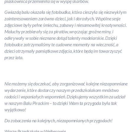
piaskownica przemieniła się w wyspę skarbów.
Gwiazdą balu okazała się fotobudka, która cieszyła się niezwykłym
zainteresowaniem zarówno dzieci, jak i dorosłych. Wspólne sesje
zdjęciowe były pełne śmiechu, zabawy i niesamowitej kreatywności.
Maluchy przebierały się za piratów, wręczając groźne miny, i
odkrywały w sobie nieznane dotąd talenty modelarskie. Dzięki
fotobudce zatrzymaliśmy te cudowne momenty na wieczność, a
dzieci otrzymały pamiątkowe zdjęcia, które będą im towarzyszyć
przez lata.
Nie możemy się doczekać, aby zorganizować kolejne niezapomniane
wydarzenie, które dostarczy naszym przedszkolakom mnóstwo
radości i wspaniałych wspomnień. Dziękujemy wszystkim za udział
w naszym Balu Pirackim – to dzięki Wam ta przygoda była tak
wyjątkowa!
Do zobaczenia na kolejnych, niezapomnianych przygodach!
Wasze Przedszkole w Wejherowie