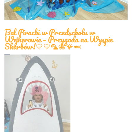
Bal Piracki w Przedszkolu w
Wejherowie – Przygoda na Wyspie
Skarbów!💙💙🦜🐙🪸🦈